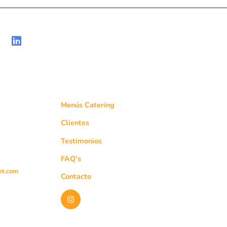
SUSCRÍBETE A
MAPA WEB
l 3
Menús Catering
l Monte.
Clientes
Testimonios
ENVIAR
1 21
FAQ’s
et.com
Contacto