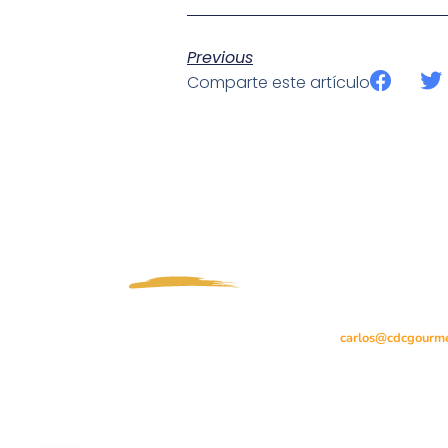
Previous
Comparte este artículo
CONTACTO
C/ Trujillo, 4 -Loca
28660 Boadilla de
Madrid, España.
Tlf.
+34 610 10 3
carlos@cdcgourm